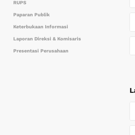
Struktur Saham
Saham Pengendali & Entitas
Kronologi Saham
Riwayat Dividen
RUPS
Anak
Paparan Publik
Keterbukaan Informasi
Laporan Direksi & Komisaris
Presentasi Perusahaan
L