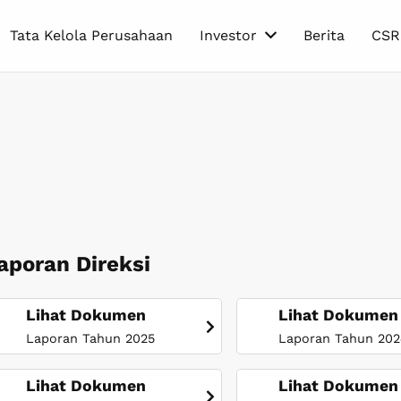
Tata Kelola Perusahaan
Investor
Berita
CSR
eneous Tile, PT Internusa Keramik Alamasri yang merupakan produsen keramik dengan merk Essenza. Produksi dalam manufaktur berbasis teknologi tinggi, dan menghasilkan 
aporan Direksi
Lihat Dokumen
Lihat Dokumen
Laporan Tahun 2025
Laporan Tahun 20
Lihat Dokumen
Lihat Dokumen