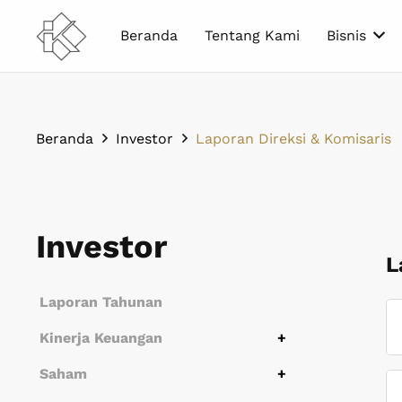
Beranda
Tentang Kami
Bisnis
Perusahaan pelopor produk Homog
Beranda
Investor
Laporan Direksi & Komisaris
Investor
L
Laporan Tahunan
Kinerja Keuangan
Ikhtisar Keuangan
Laporan Keuangan
Saham