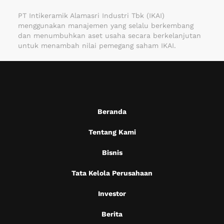
PT Intikeramik Alamasri Industri Tbk (IKAI)
menggunakan manajemen yang selalu berkembang
dan menumbuhkan aset usaha secara berkelanjutan
untuk menambah nilai pemegang saham IKAI.
Beranda
Tentang Kami
Bisnis
Tata Kelola Perusahaan
Investor
Berita