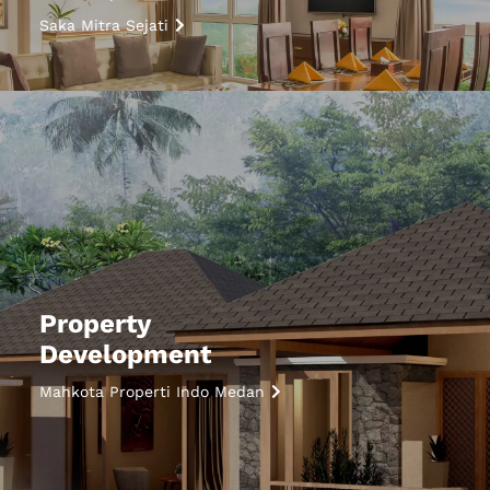
Saka Mitra Sejati
Property
Development
Mahkota Properti Indo Medan