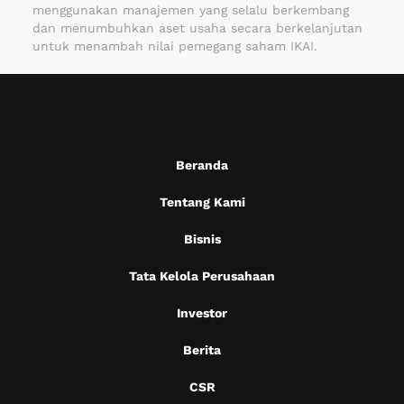
menggunakan manajemen yang selalu berkembang
dan menumbuhkan aset usaha secara berkelanjutan
untuk menambah nilai pemegang saham IKAI.
Beranda
Tentang Kami
Bisnis
Tata Kelola Perusahaan
Investor
Berita
CSR