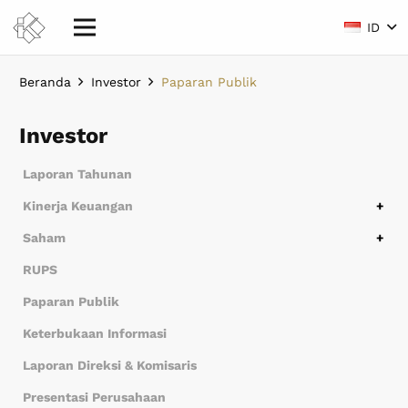
ID
Beranda
Investor
Paparan Publik
Investor
Laporan Tahunan
Kinerja Keuangan
Ikhtisar Keuangan
Laporan Keuangan
Saham
Struktur Saham
Saham Pengendali & Entitas Anak
Kronologi Saham
Riwayat Dividen
RUPS
Paparan Publik
Keterbukaan Informasi
Laporan Direksi & Komisaris
Presentasi Perusahaan