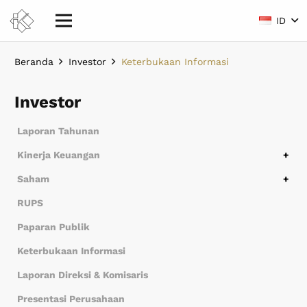
ID
Beranda
Investor
Keterbukaan Informasi
Investor
Laporan Tahunan
Kinerja Keuangan
Ikhtisar Keuangan
Laporan Keuangan
Saham
Struktur Saham
Saham Pengendali & Entitas Anak
Kronologi Saham
Riwayat Dividen
RUPS
Paparan Publik
Keterbukaan Informasi
Laporan Direksi & Komisaris
Presentasi Perusahaan