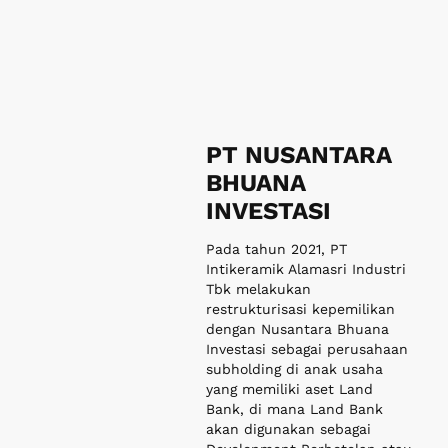
BHUANA
INVESTASI
Pada tahun 2021, PT
Intikeramik Alamasri Industri
Tbk melakukan
restrukturisasi kepemilikan
dengan Nusantara Bhuana
Investasi sebagai perusahaan
subholding di anak usaha
yang memiliki aset Land
Bank, di mana Land Bank
akan digunakan sebagai
Development Perhotelan atau
aset properti.
Saat ini, Nusantara Bhuana
Investasi merupakan induk
usaha langsung dari PT
Realindo Sapta Optima (RSO)
dan PT Mahkota Artha Mas
(MAM).