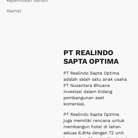
seluas 6,9Ha dengan 72 unit
kamar dan 28 unit villa. Hotel
tersebut juga akan memiliki 2
restoran, ruang multifungsi,
wedding venue, 2 kolam
renang, dan berbagai fasilitas
pelengkap lainnya. Desain
arsitektur hotel ini
diciptakan oleh Popo Danes,
dan pembangunannya
dilakukan bersama
kontraktor Totalindo Eka
Persada.