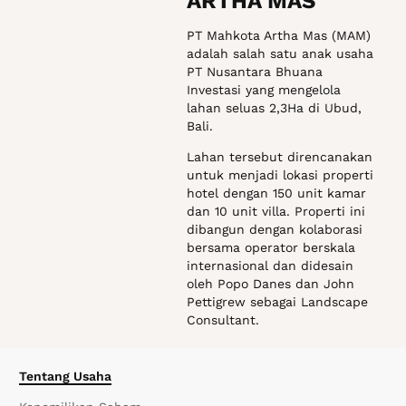
oleh Popo Danes dan John
Pettigrew sebagai Landscape
Consultant.
Tentang Usaha
Kepemilikan Saham
Alamat
PT REALINDO
SAPTA OPTIMA
PT Realindo Sapta Optima
adalah salah satu anak usaha
PT Nusantara Bhuana
Investasi dalam bidang
pembangunan aset
komersial.
PT Realindo Sapta Optima
juga memiliki rencana untuk
membangun hotel di lahan