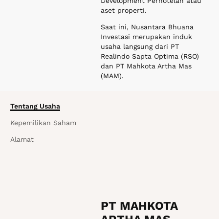
Tentang Usaha
Kepemilikan Saham
Alamat
PT MAHKOTA
ARTHA MAS
PT Mahkota Artha Mas (MAM)
adalah salah satu anak usaha
PT Nusantara Bhuana
Investasi yang mengelola
lahan seluas 2,3Ha di Ubud,
Bali.
Lahan tersebut direncanakan
untuk menjadi lokasi properti
hotel dengan 150 unit kamar
dan 10 unit villa. Properti ini
dibangun dengan kolaborasi
bersama operator berskala
internasional dan didesain