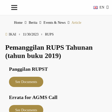
EN
Home
Berita
Events & News
Article
IKAI
11/30/2023
RUPS
Pemanggilan RUPS Tahunan
(tahun buku 2019)
Panggilan RUPST
See Documents
Errata for AGMS Call
See Documents