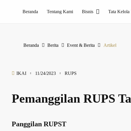
Beranda
Tentang Kami
Bisnis
Tata Kelola
Perusahaan pelopor produk Homogeneous Tile, PT Internusa Keramik Alamasri yang merupakan produsen keramik dengan merk Essenza
Beranda
Berita
Event & Berita
Artikel
IKAI
11/24/2023
RUPS
Pemanggilan RUPS Ta
Panggilan RUPST