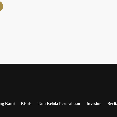
ng Kami
Bisnis
Tata Kelola Perusahaan
Investor
Berit