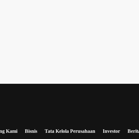
ng Kami
Bisnis
Tata Kelola Perusahaan
Investor
Berit