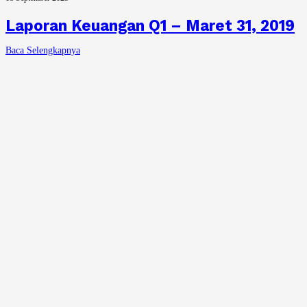
Laporan Keuangan Q1 – Maret 31, 2019
Baca Selengkapnya