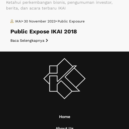
Ketahui perkembangan bisnis, pengumuman investor,
berita, dan acara terbaru IKAI
IKAI
30 November 2023
Public Exposure
Public Expose IKAI 2018
Baca Selengkapnya
Home
About Us