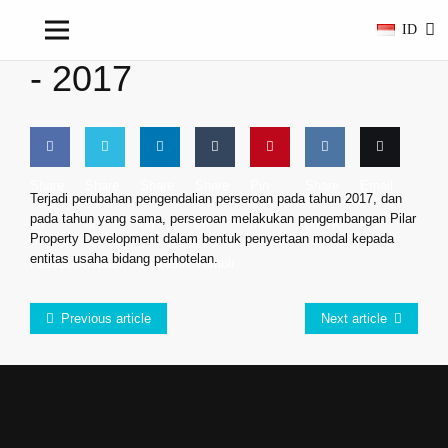
ID
-
2017
Share
Share
Share
Share
Pin
Share
Email
Terjadi perubahan pengendalian perseroan pada tahun 2017, dan
pada tahun yang sama, perseroan melakukan pengembangan Pilar
on
on
on
on
this
on VK
this
Property Development dalam bentuk penyertaan modal kepada
entitas usaha bidang perhotelan.
Facebook
Twitter
LinkedIn
Tumblr
Previous article
Next article