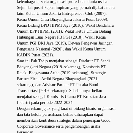
kelembagaan, serta organisasi profesi dan dunia usaha.
Sejumlah posisi kepemimpinan yang pernah dijabat antara
lain: Ketua Umum Jakarta Entrepreneur Club (2007),
Ketua Umum Citra Bhayangkara Jakarta Pusat (2009),
Ketua Bidang BPD HIPMI Jaya (2010), Wakil Bendahara
Umum BPP HIPMI (2011), Wakil Ketua Umum Bidang
Hubungan Luar Negeri PB PGI (2018), Wakil Ketua
Umum PGI DKI Jaya (2019), Dewan Pengawas Jaringan
Pengusaha Nasional (2020), dan Wakil Ketua Umum
KADIN Pusat (2021).
Saat ini Pak Tedjo menjabat sebagai Direktur PT Sandi
Bhayangkari Negara (2019–sekarang), Komisaris PT
Rejeki Bhagawanta Artha (2019–sekarang), Strategic
Partner Firma Ardhi Negara Bhayangkari (2021–
sekarang), dan Advisor Partner PT Pusaka Bumi
Transportasi (2019–sekarang). Sebelumnya, beliau
menjabat sebagai Komisaris Utama PT Krakatau Jasa
Industri pada periode 2022–2024.
Dengan rekam jejak yang kuat di bidang bisnis, organisasi,
dan tata kelola perusahaan, beliau diharapkan dapat
memberikan kontribusi strategis dalam penerapan Good
Corporate Governance serta pengembangan usaha
Perseroan.