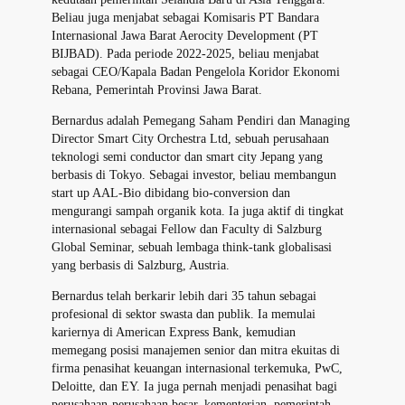
Beliau juga menjabat sebagai Komisaris PT Bandara
Internasional Jawa Barat Aerocity Development (PT
BIJBAD). Pada periode 2022-2025, beliau menjabat
sebagai CEO/Kapala Badan Pengelola Koridor Ekonomi
Rebana, Pemerintah Provinsi Jawa Barat.
Bernardus adalah Pemegang Saham Pendiri dan Managing
Director Smart City Orchestra Ltd, sebuah perusahaan
teknologi semi conductor dan smart city Jepang yang
berbasis di Tokyo. Sebagai investor, beliau membangun
start up AAL-Bio dibidang bio-conversion dan
mengurangi sampah organik kota. Ia juga aktif di tingkat
internasional sebagai Fellow dan Faculty di Salzburg
Global Seminar, sebuah lembaga think-tank globalisasi
yang berbasis di Salzburg, Austria.
Bernardus telah berkarir lebih dari 35 tahun sebagai
profesional di sektor swasta dan publik. Ia memulai
kariernya di American Express Bank, kemudian
memegang posisi manajemen senior dan mitra ekuitas di
firma penasihat keuangan internasional terkemuka, PwC,
Deloitte, dan EY. Ia juga pernah menjadi penasihat bagi
perusahaan-perusahaan besar, kementerian, pemerintah