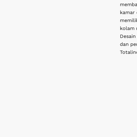
memban
kamar d
memilik
kolam r
Desain 
dan pe
Totali
ing
tas