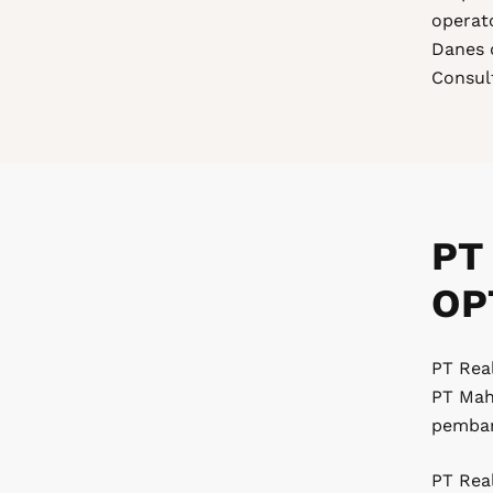
operat
Danes 
Consul
PT
OP
PT Rea
PT Mah
pemban
PT Rea