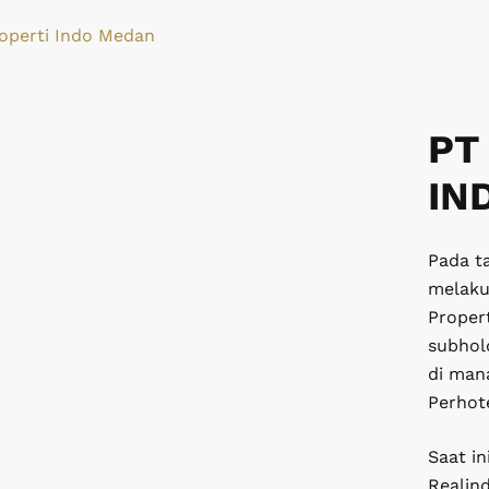
operti Indo Medan
PT
IN
Pada ta
melaku
Proper
subhol
di man
Perhote
Saat i
Realin