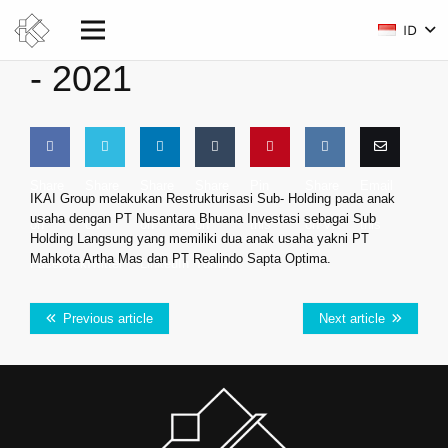
ID
-
2021
Share
Share
Share
Share
Pin
Share
Email
IKAI Group melakukan Restrukturisasi Sub- Holding pada anak
usaha dengan PT Nusantara Bhuana Investasi sebagai Sub
on
on
on
on
this
on VK
this
Holding Langsung yang memiliki dua anak usaha yakni PT
Mahkota Artha Mas dan PT Realindo Sapta Optima.
Facebook
Twitter
LinkedIn
Tumblr
Previous article
Next article