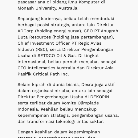
pascasarjana di bidang Ilmu Komputer di
Monash University, Australia.
Sepanjang kariernya, beliau telah menduduki
berbagai posisi strategis, antara lain Direktur
ADCorp (holding energi surya), CEO PT Anugrah
Duta Resources (holding jasa pertambangan),
Chief Investment Officer PT Regio Aviasi
Industri (R80), serta Direktur Pengembangan
Usaha di SETDCO Oil & Gas. Di tingkat
internasional, beliau pernah menjabat sebagai
CTO Intellematics Australia dan Direktur Asia
Pasifik Critical Path Inc.
Selain kiprah di dunia bisnis, Desra juga aktif
dalam organisasi nirlaba, antara lain sebagai
Direktur Pengembangan Usaha di DEKOPIN
serta terlibat dalam Komite Olimpiade
Indonesia. Keahlian beliau mencakup
kepemimpinan strategis, pengembangan usaha,
dan transformasi teknologi lintas sektor.
Dengan keahlian dalam kepemimpinan