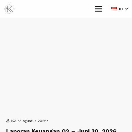
ID
IKAI
3 Agustus 2026
Laporan Keuangan Q2 – Juni 30, 2026