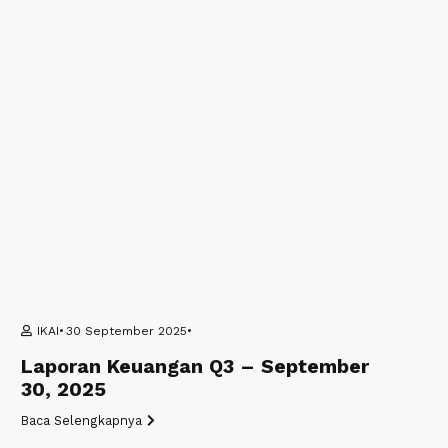
IKAI
30 September 2025
Laporan Keuangan Q3 – September
30, 2025
Baca Selengkapnya