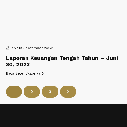
IKAI
18 September 2023
Laporan Keuangan Tengah Tahun – Juni
30, 2023
Baca Selengkapnya
1
2
3