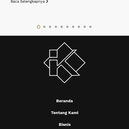
Baca Selengkapnya
B
Beranda
Tentang Kami
Bisnis