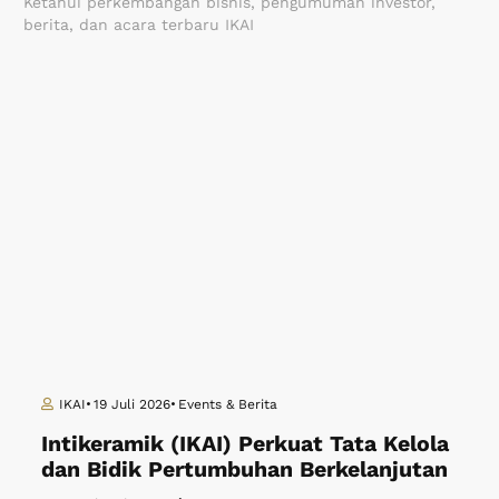
Ketahui perkembangan bisnis, pengumuman investor,
berita, dan acara terbaru IKAI
IKAI
19 Juli 2026
Events & Berita
Intikeramik (IKAI) Perkuat Tata Kelola
T
dan Bidik Pertumbuhan Berkelanjutan
D
P