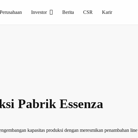
 Perusahaan
Investor
Berita
CSR
Karir
. Produksi dalam manufaktur berbasis teknologi tinggi, dan menghasilkan keramik dengan kualitas tinggi serta menjadi salah satu kontributor unggulan dalam produk keramik dalam negeri.
ksi Pabrik Essenza
pengembangan kapasitas produksi dengan meresmikan penambahan line