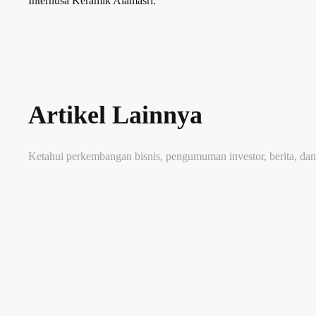
Internusa Keramik Alamasri.
Artikel Lainnya
Ketahui perkembangan bisnis, pengumuman investor, berita, dan