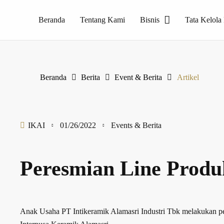
Beranda
Tentang Kami
Bisnis
Tata Kelola
Perusahaan pelopor produk Homogeneous Tile, PT Internusa Keramik Alamasri yang merupakan produsen keramik dengan merk Essenza
Beranda
Berita
Event & Berita
Artikel
IKAI
01/26/2022
Events & Berita
Peresmian Line Produ
Anak Usaha PT Intikeramik Alamasri Industri Tbk melakukan 