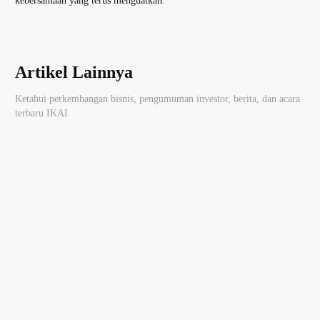
kebersamaan yang terus menguatkan.
Artikel Lainnya
Ketahui perkembangan bisnis, pengumuman investor, berita, dan acara
terbaru IKAI