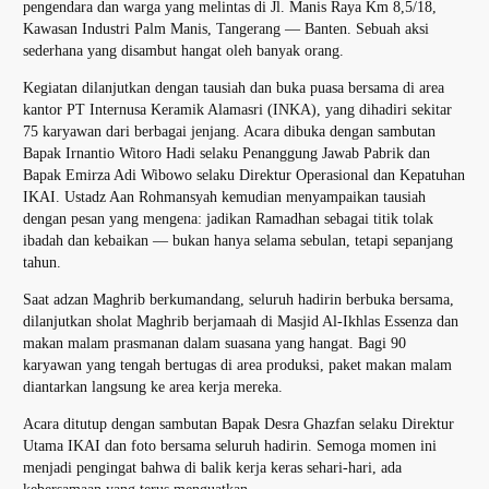
pengendara dan warga yang melintas di Jl. Manis Raya Km 8,5/18,
Kawasan Industri Palm Manis, Tangerang — Banten. Sebuah aksi
sederhana yang disambut hangat oleh banyak orang.
Kegiatan dilanjutkan dengan tausiah dan buka puasa bersama di area
kantor PT Internusa Keramik Alamasri (INKA), yang dihadiri sekitar
75 karyawan dari berbagai jenjang. Acara dibuka dengan sambutan
Bapak Irnantio Witoro Hadi selaku Penanggung Jawab Pabrik dan
Bapak Emirza Adi Wibowo selaku Direktur Operasional dan Kepatuhan
IKAI. Ustadz Aan Rohmansyah kemudian menyampaikan tausiah
dengan pesan yang mengena: jadikan Ramadhan sebagai titik tolak
ibadah dan kebaikan — bukan hanya selama sebulan, tetapi sepanjang
tahun.
Saat adzan Maghrib berkumandang, seluruh hadirin berbuka bersama,
dilanjutkan sholat Maghrib berjamaah di Masjid Al-Ikhlas Essenza dan
makan malam prasmanan dalam suasana yang hangat. Bagi 90
karyawan yang tengah bertugas di area produksi, paket makan malam
diantarkan langsung ke area kerja mereka.
Acara ditutup dengan sambutan Bapak Desra Ghazfan selaku Direktur
Utama IKAI dan foto bersama seluruh hadirin. Semoga momen ini
menjadi pengingat bahwa di balik kerja keras sehari-hari, ada