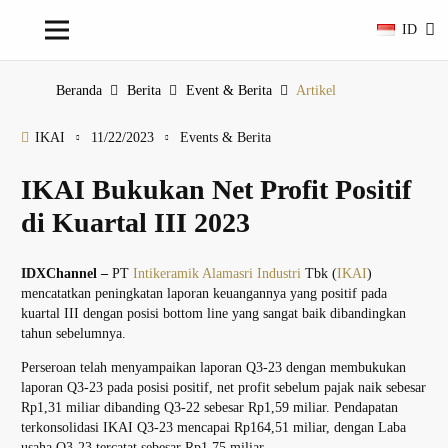
ID
Beranda
Berita
Event & Berita
Artikel
IKAI
11/22/2023
Events & Berita
IKAI Bukukan Net Profit Positif
di Kuartal III 2023
IDXChannel –
PT
Intikeramik Alamasri Industri
Tbk (
IKAI
)
mencatatkan peningkatan laporan keuangannya yang positif pada
kuartal III dengan posisi bottom line yang sangat baik dibandingkan
tahun sebelumnya.
Perseroan telah menyampaikan laporan Q3-23 dengan membukukan
laporan Q3-23 pada posisi positif, net profit sebelum pajak naik sebesar
Rp1,31 miliar dibanding Q3-22 sebesar Rp1,59 miliar. Pendapatan
terkonsolidasi IKAI Q3-23 mencapai Rp164,51 miliar, dengan Laba
usaha Q3-23 tercatat sebesar Rp1,75 miliar.