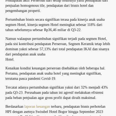
Pendapatan aktif Perseroan dari setiap bisnisnya yaitu pendapatan dari
penjualan homogenous tile, pendapatan dari bisnis hotel dan
pengembangan properti.
Pertumbuhan bisnis secara signifikan terasa pada kinerja anak usaha
segmen Hotel, kinerja segmen Hotel meningkat sebesar 118% dari
tahun sebelumnya sebesar Rp36,46 miliar di Q3-22.
Namun walaupun pertumbuhan signifikan terjadi pada segmen Hotel,
pada sisi kontribusi pendapatan Perseroan, Segmen Keramik tetap lebih
dominan yakni sebesar 57,13% dari total pendapatan IKAI dan sisanya
dari pendapatan anak usaha
Hotel.
Kenaikan kondisi keuangan perseroan disebabkan oleh beberapa hal.
Pertama, pendapatan anak usaha hotel yang meningkat signifikan,
terutama pasca pandemi Covid-19.
Tercatat adanya pertumbuhan signifikan yakni dari 32% menjadi 43%
pada Q3-23. Perusahaan pada tahun ini agresif melakukan efisiensi
pada beban penjualan agar gross profit dapat diraih maksimal.
Berdasarkan
laporan keuangan
terbaru, pendapatan bisnis perhotelan
HPI dengan asetnya Swissbel Hotel Bogor hingga September 2023