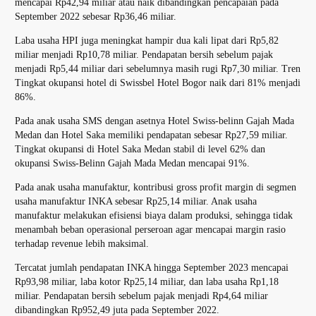
mencapai Rp42,94 miliar atau naik dibandingkan pencapaian pada
September 2022 sebesar Rp36,46 miliar.
Laba usaha HPI juga meningkat hampir dua kali lipat dari Rp5,82
miliar menjadi Rp10,78 miliar. Pendapatan bersih sebelum pajak
menjadi Rp5,44 miliar dari sebelumnya masih rugi Rp7,30 miliar. Tren
Tingkat okupansi hotel di Swissbel Hotel Bogor naik dari 81% menjadi
86%.
Pada anak usaha SMS dengan asetnya Hotel Swiss-belinn Gajah Mada
Medan dan Hotel Saka memiliki pendapatan sebesar Rp27,59 miliar.
Tingkat okupansi di Hotel Saka Medan stabil di level 62% dan
okupansi Swiss-Belinn Gajah Mada Medan mencapai 91%.
Pada anak usaha manufaktur, kontribusi gross profit margin di segmen
usaha manufaktur INKA sebesar Rp25,14 miliar. Anak usaha
manufaktur melakukan efisiensi biaya dalam produksi, sehingga tidak
menambah beban operasional perseroan agar mencapai margin rasio
terhadap revenue lebih maksimal.
Tercatat jumlah pendapatan INKA hingga September 2023 mencapai
Rp93,98 miliar, laba kotor Rp25,14 miliar, dan laba usaha Rp1,18
miliar. Pendapatan bersih sebelum pajak menjadi Rp4,64 miliar
dibandingkan Rp952,49 juta pada September 2022.