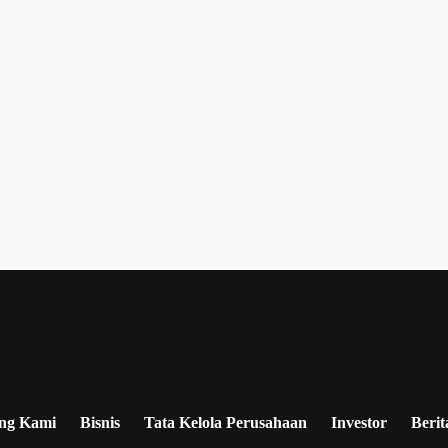
ng Kami
Bisnis
Tata Kelola Perusahaan
Investor
Berit