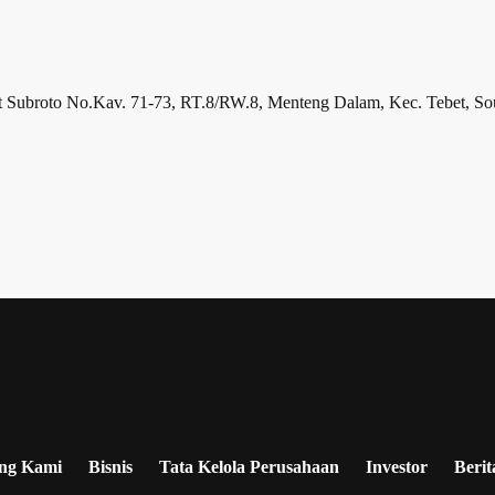
broto No.Kav. 71-73, RT.8/RW.8, Menteng Dalam, Kec. Tebet, South
ng Kami
Bisnis
Tata Kelola Perusahaan
Investor
Berit