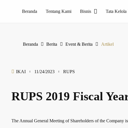
Beranda
Tentang Kami
Bisnis
Tata Kelola
Perusahaan pelopor produk Homogeneous Tile, PT Internusa Keramik Alamasri yang merupakan produsen keramik dengan merk Essenza
Beranda
Berita
Event & Berita
Artikel
IKAI
11/24/2023
RUPS
RUPS 2019 Fiscal Yea
The Annual General Meeting of Shareholders of the Company is