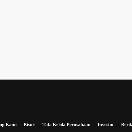
ng Kami
Bisnis
Tata Kelola Perusahaan
Investor
Berit