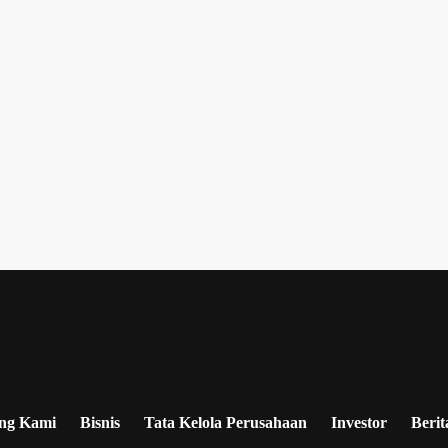
ng Kami
Bisnis
Tata Kelola Perusahaan
Investor
Berit