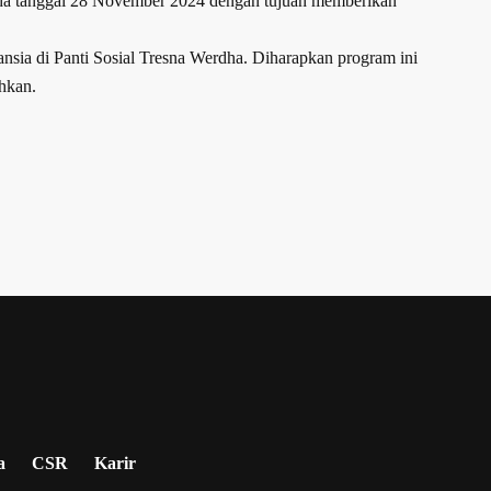
pada tanggal 28 November 2024 dengan tujuan memberikan
ansia di Panti Sosial Tresna Werdha. Diharapkan program ini
hkan.
a
CSR
Karir