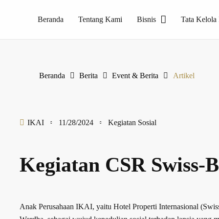
Beranda
Tentang Kami
Bisnis
Tata Kelola
Perusahaan pelopor produk Homogeneous Tile, PT Internusa Keramik Alamasri yang merupakan produsen keramik dengan merk Essenza
Beranda
Berita
Event & Berita
Artikel
IKAI
11/28/2024
Kegiatan Sosial
Kegiatan CSR Swiss-Be
Anak Perusahaan IKAI, yaitu Hotel Properti Internasional (Swis