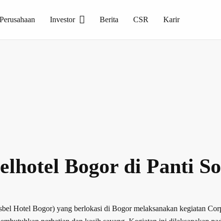
 Perusahaan
Investor
Berita
CSR
Karir
. Produksi dalam manufaktur berbasis teknologi tinggi, dan menghasilkan keramik dengan kualitas tinggi serta menjadi salah satu kontributor unggulan dalam produk keramik dalam negeri.
lhotel Bogor di Panti S
sbel Hotel Bogor) yang berlokasi di Bogor melaksanakan kegiatan Corpo