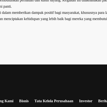
 membutuhkan perhatian dan kasih sayang. Kegiatan ini dilaksanakan 
i panti.
si dalam memberikan dampak positif bagi masyarakat, khususnya para l
n dan menciptakan kehidupan yang lebih baik bagi mereka yang membutu
ng Kami
Bisnis
Tata Kelola Perusahaan
Investor
Berit