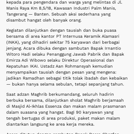
kepada para pengendara dan warga yang melintas di Jl.
Manis Raya Km 8,5/18, Kawasan Industri Palm Manis,
Tangerang — Banten. Sebuah aksi sederhana yang
disambut hangat oleh banyak orang.
Kegiatan dilanjutkan dengan tausiah dan buka puasa
bersama di area kantor PT Internusa Keramik Alamasri
(INKA), yang dihadiri sekitar 75 karyawan dari berbagai
jenjang. Acara dibuka dengan sambutan Bapak Irnantio
Witoro Hadi selaku Penanggung Jawab Pabrik dan Bapak
Emirza Adi Wibowo selaku Direktur Operasional dan
Kepatuhan IKAI. Ustadz Aan Rohmansyah kemudian
menyampaikan tausiah dengan pesan yang mengena:
jadikan Ramadhan sebagai titik tolak ibadah dan kebaikan
— bukan hanya selama sebulan, tetapi sepanjang tahun.
Saat adzan Maghrib berkumandang, seluruh hadirin
berbuka bersama, dilanjutkan sholat Maghrib berjamaah
di Masjid Al-Ikhlas Essenza dan makan malam prasmanan
dalam suasana yang hangat. Bagi 90 karyawan yang
tengah bertugas di area produksi, paket makan malam
diantarkan langsung ke area kerja mereka.