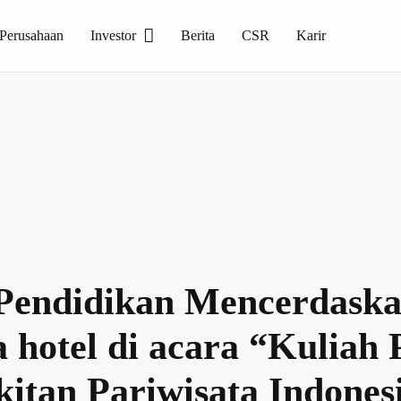
 Perusahaan
Investor
Berita
CSR
Karir
. Produksi dalam manufaktur berbasis teknologi tinggi, dan menghasilkan keramik dengan kualitas tinggi serta menjadi salah satu kontributor unggulan dalam produk keramik dalam negeri.
 Pendidikan Mencerdaska
 hotel di acara “Kuliah
kitan Pariwisata Indone