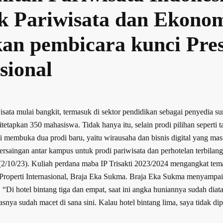
 Pariwisata dan Ekonom
an pembicara kunci Pres
sional
isata mulai bangkit, termasuk di sektor pendidikan sebagai penyedia s
etapkan 350 mahasiswa. Tidak hanya itu, selain prodi pilihan seperti t
Trisakti membuka dua prodi baru, yaitu wirausaha dan bisnis digital y
ni persaingan antar kampus untuk prodi pariwisata dan perhotelan terbilan
 (2/10/23). Kuliah perdana maba IP Trisakti 2023/2024 mengangkat t
roperti Internasional, Braja Eka Sukma. Braja Eka Sukma menyampaikan
t. “Di hotel bintang tiga dan empat, saat ini angka huniannya sudah dia
intasnya sudah macet di sana sini. Kalau hotel bintang lima, saya tidak 