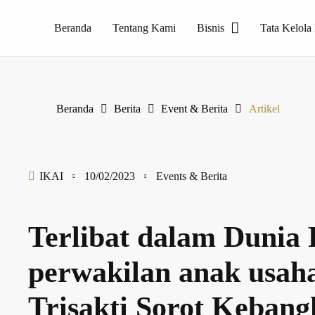
Beranda
Tentang Kami
Bisnis
Tata Kelola
Perusahaan pelopor produk Homogeneous Tile, PT Internusa Keramik Alamasri yang merupakan produsen keramik dengan merk Essenza
Beranda
Berita
Event & Berita
Artikel
IKAI
10/02/2023
Events & Berita
Terlibat dalam Dunia
perwakilan anak usaha
Trisakti Sorot Kebang