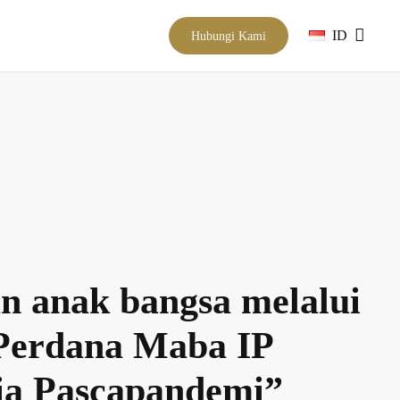
ID
Hubungi Kami
n anak bangsa melalui
 Perdana Maba IP
sia Pascapandemi”