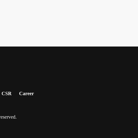
CSR
Career
served.