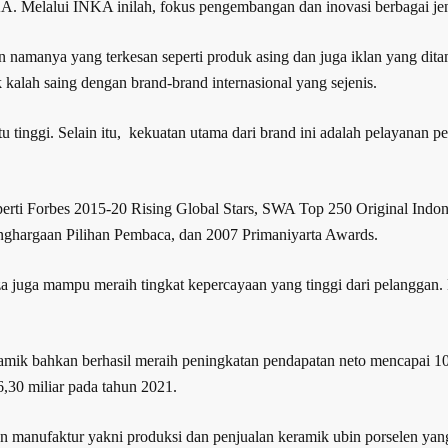
. Melalui INKA inilah, fokus pengembangan dan inovasi berbagai jeni
an namanya yang terkesan seperti produk asing dan juga iklan yang dit
 kalah saing dengan brand-brand internasional yang sejenis.
tinggi. Selain itu, kekuatan utama dari brand ini adalah pelayanan 
eperti Forbes 2015-20 Rising Global Stars, SWA Top 250 Original Ind
ghargaan Pilihan Pembaca, dan 2007 Primaniyarta Awards.
nza juga mampu meraih tingkat kepercayaan yang tinggi dari pelanggan
ramik bahkan berhasil meraih peningkatan pendapatan neto mencapai 10
,30 miliar pada tahun 2021.
 manufaktur yakni produksi dan penjualan keramik ubin porselen ya